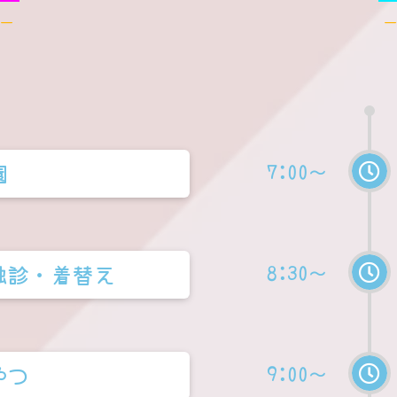
e-
-
7:00～
園
8:30～
触診・着替え
9:00～
やつ