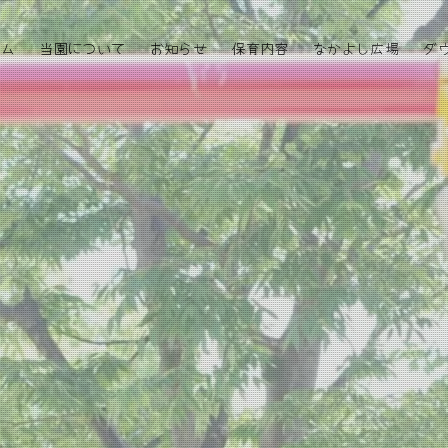
ーム
当園について
お知らせ
保育内容
なかよし広場
ダ