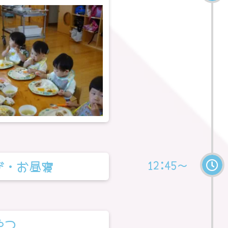
12:45～
び・お昼寝
やつ