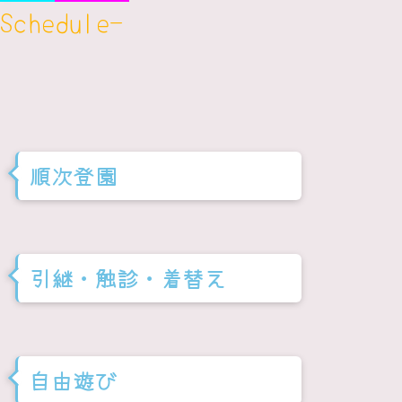
Schedule-
順次登園
引継・触診・着替え
自由遊び