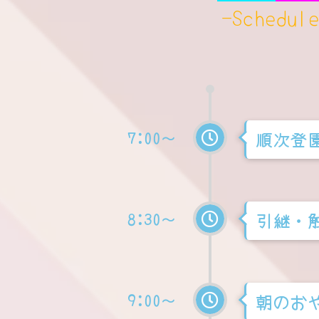
-Schedul
7:00～
順次登
8:30～
引継・
9:00～
朝のお